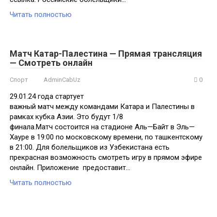
Читать полностью
Матч Катар-Палестина — Прямая трансляция
— Смотреть онлайн
Спорт
AdminCabUz
0
29.01.24 года стартует
важный матч между командами Катара и Палестины в
рамках кубка Азии. Это будут 1/8
финала.Матч состоится на стадионе Аль—Байт в Эль—
Хауре в 19:00 по московскому времени, по ташкентскому
в 21:00. Для болельщиков из Узбекистана есть
прекрасная возможность смотреть игру в прямом эфире
онлайн. Приложение предоставит…
Читать полностью