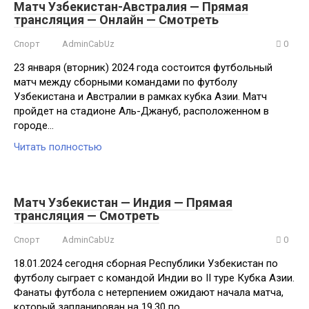
Матч Узбекистан-Австралия — Прямая
трансляция — Онлайн — Смотреть
Спорт
AdminCabUz
0
23 января (вторник) 2024 года состоится футбольный
матч между сборными командами по футболу
Узбекистана и Австралии в рамках кубка Азии. Матч
пройдет на стадионе Аль-Джануб, расположенном в
городе…
Читать полностью
Матч Узбекистан — Индия — Прямая
трансляция — Смотреть
Спорт
AdminCabUz
0
18.01.2024 сегодня сборная Республики Узбекистан по
футболу сыграет с командой Индии во II туре Кубка Азии.
Фанаты футбола с нетерпением ожидают начала матча,
который запланирован на 19.30 по…