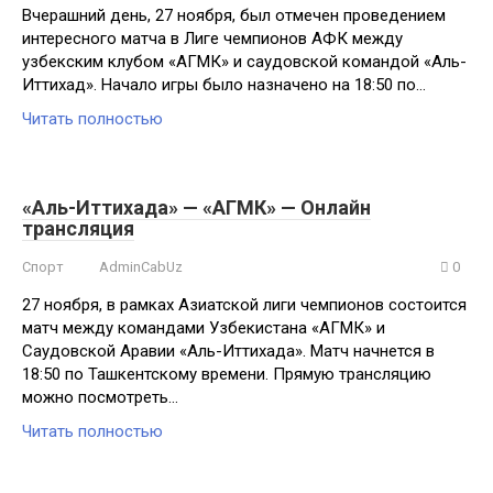
Вчерашний день, 27 ноября, был отмечен проведением
интересного матча в Лиге чемпионов АФК между
узбекским клубом «АГМК» и саудовской командой «Аль-
Иттихад». Начало игры было назначено на 18:50 по…
Читать полностью
«Аль-Иттихада» — «АГМК» — Онлайн
трансляция
Спорт
AdminCabUz
0
27 ноября, в рамках Азиатской лиги чемпионов состоится
матч между командами Узбекистана «АГМК» и
Саудовской Аравии «Аль-Иттихада». Матч начнется в
18:50 по Ташкентскому времени. Прямую трансляцию
можно посмотреть…
Читать полностью