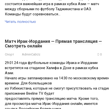
состоится важнейшая игра в рамках кубка Азии — матч
между сборными по футболу Таджикистана и ОАЭ.
Команды будут соревноваться…
Читать полностью
Матч Ирак-Иордания — Прямая трансляция —
Смотреть онлайн
Спорт
AdminCabUz
0
29.01.24 года футбольные команды Ирака и Иордании
встретятся на стадионе Халифа в Дохе в рамках кубка
Азии.
Начало игры запланировано на 14:30 по московскому времен
времени. Для болельщиков
из Узбекистана, которые не смогут присутствовать на стади
приложение Beeline TV будет
предоставлять прямую трансляцию матча. Кроме того,
для просмотра матча Ирак-Иордания онлайн, имеется
ссылка: Российские болельщики…