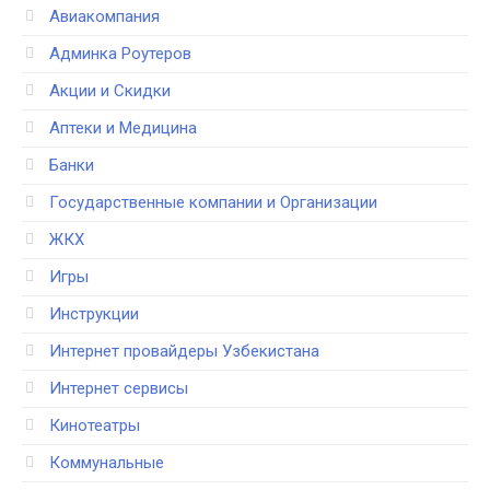
Авиакомпания
Админка Роутеров
Акции и Скидки
Аптеки и Медицина
Банки
Государственные компании и Организации
ЖКХ
Игры
Инструкции
Интернет провайдеры Узбекистана
Интернет сервисы
Кинотеатры
Коммунальные