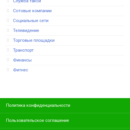
Служба такси
Сотовые компании
Социальные сети
Телевидение
Торговые площадки
Транспорт
Финансы
Фитнес
Политика конфиденциальности
Пользовательское соглашение