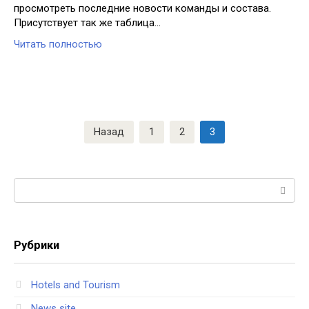
просмотреть последние новости команды и состава.
Присутствует так же таблица…
Читать полностью
Навигация
Назад
1
2
3
по
записям
Поиск:
Рубрики
Hotels and Tourism
News site