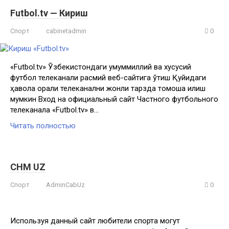
Futbol.tv — Кириш
Спорт
cabinetadmin
0
«Futbol.tv» Ўзбекистондаги умуммиллий ва хусусий
футбол телеканали расмий веб-сайтига ўтиш Қуйидаги
ҳавола орқали телеканални жонли тарзда томоша қилиш
мумкин Вход на официальный сайт Частного футбольного
телеканала «Futbol.tv» в…
Читать полностью
CHM UZ
Спорт
AdminCabUz
0
Используя данный сайт любители спорта могут