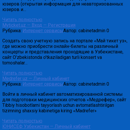
юзеров (открытая информация для неавторизованных
юзеров и…
Читать полностью
Myticket.uz — Вход — Регистрация
Рубрика:
Интернет сервисы
Автор:
cabinetadmin
0
Создать свою учетную запись на портале «Май тикет уз»,
где можно приобрести онлайн-билеты на различный
концерты и представления проходящие в Узбекистане,
сайт O’zbekistonda o’tkaziladigan turli konsert va
tomoshalar…
Читать полностью
Medrefer uz — Личный кабинет
Рубрика:
Интернет сервисы
Автор:
cabinetadmin
0
Войти в личный кабинет автоматизированной системы
для подготовки медицинских отчетов «Медрефер», сайт
Tibbiy hisobotlarni tayyorlash uchun avtomatlashtirilgan
tizimning shaxsiy kabinetiga kiring «Madrefer»
Читать полностью
ЮНИСЕФ Узбекистан — Личный кабинет