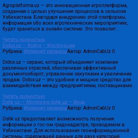
Agroplatforma.uz — это инновационная агроплатформа,
созданная с целью улучшения процессов в сельхозе
Узбекистана. Благодаря внедрению этой платформы,
информация обо всех агротехнических мероприятиях,
будет храниться в онлайн-системе. Это позволит…
Читать полностью
Didox.uz — Войти — Инструкции
Рубрика:
Интернет сервисы
Автор:
AdminCabUz
0
Didox.uz – сервис, который объединяет компании
различных отраслей, обеспечивая эффективный
документооборот, управление закупками и увеличение
продаж. Didox.uz – это удобное и мощное средство для
взаимодействия между предприятиями, поставщиками…
Читать полностью
Dshk uz — Monitoring dshk uz — Вход
Рубрика:
Интернет сервисы
Автор:
AdminCabUz
0
Dshk uz предоставляет возможность получения
информации о гос-ом градокадастре, проводимом в
Узбекистане. Для использования геоинформационной
системы, содержащей данные для двух категорий