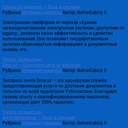
Edo.ijro.uz welcome — Вход в систему
Рубрика:
Интернет сервисы
Автор:
AdminCabUz
0
Электронная платформа от портала «Единая
межведомственная электронная система», доступная по
адресу , доказала свою эффективность и удобство
использования. Она позволяет государственным
органам обмениваться информацией и документами
онлайн, что…
Читать полностью
Dms.uz — Erpsystem dms uz site login
Рубрика:
Интернет сервисы
Автор:
AdminCabUz
0
Экспресс почта Dms.uz – это курьерская служба,
предоставляющая услуги по доставке документов и
посылок по всей территории Узбекистана. Благодаря
своему опыту и квалифицированному персоналу,
организация дает 100% гарантию…
Читать полностью
Agroplatforma.uz — Вход в систему
Рубрика:
Интернет сервисы
Автор:
AdminCabUz
0