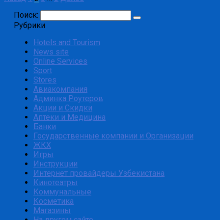
Поиск:
Рубрики
Hotels and Tourism
News site
Online Services
Sport
Stores
Авиакомпания
Админка Роутеров
Акции и Скидки
Аптеки и Медицина
Банки
Государственные компании и Организации
ЖКХ
Игры
Инструкции
Интернет провайдеры Узбекистана
Кинотеатры
Коммунальные
Косметика
Магазины
На другом сайте