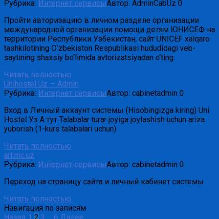
Рубрика:
Интернет сервисы
Автор:
AdminCabUz
0
Пройти авторизацию в личном разделе организации
международной организации помощи детям ЮНИСЕФ на
территории Республики Узбекистан, сайт UNICEF xalqaro
tashkilotining O‘zbekiston Respublikasi hududidagi veb-
saytining shaxsiy bo‘limida avtorizatsiyadan o‘ting.
Читать полностью
Unihostel Uz — Admin
Рубрика:
Интернет сервисы
Автор:
cabinetadmin
0
Вход в Личный аккаунт системы (Hisobingizga kiring) Uni
Hostel Уз А тут Talabalar turar joyiga joylashish uchun ariza
yuborish (1-kurs talabalari uchun)
Читать полностью
art.mc.uz
Рубрика:
Интернет сервисы
Автор:
cabinetadmin
0
Переход на страницу сайта и личный кабинет системы
Читать полностью
Навигация по записям
Назад
1
2
3
…
6
Далее