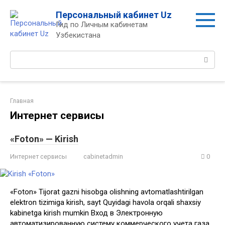
Перейти
Персональный кабинет Uz
к
Гид по Личным кабинетам
контенту
Узбекистана
Поиск:
Главная
Интернет сервисы
«Foton» — Kirish
Интернет сервисы
cabinetadmin
0
«Foton» Tijorat gazni hisobga olishning avtomatlashtirilgan
elektron tizimiga kirish, sayt Quyidagi havola orqali shaxsiy
kabinetga kirish mumkin Вход в Электронную
автоматизированную систему коммерческого учета газа