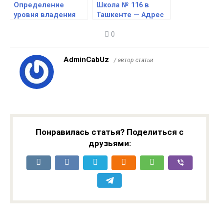
Определение
Школа № 116 в
уровня владения
Ташкенте — Адрес
иностранным
— Как добраться —
0
языком через My
Транспорт —
Gov Uz
Контакты —
Ориентиры
AdminCabUz
/ автор статьи
Понравилась статья? Поделиться с
друзьями: