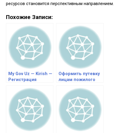
ресурсов становится перспективным направлением.
Похожие Записи:
My Gov Uz — Kirish —
Оформить путевку
Регистрация
лицам пожилого
личного кабинета
возраста и
инвалидам по
направлению на
лечение в
санатории через
портал My Gov Uz