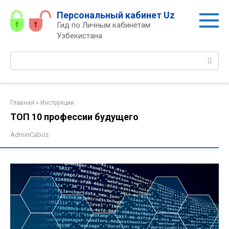
Перейти
Персональный кабинет Uz
к
Гид по Личным кабинетам
контенту
Узбекистана
Поиск:
Главная
»
Инструкции
ТОП 10 профессии будущего
AdminCabUz