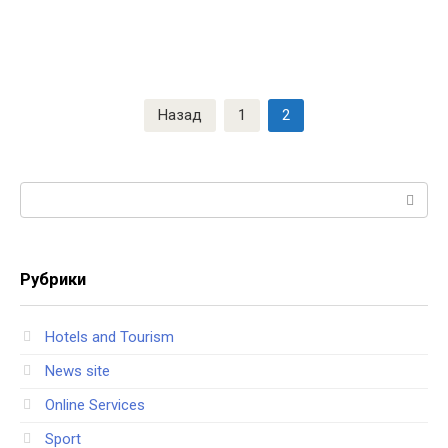
Навигация
Назад
1
2
по
записям
Поиск:
Рубрики
Hotels and Tourism
News site
Online Services
Sport