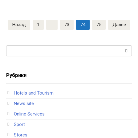
Навигация
Назад
1
…
73
74
75
Далее
по
записям
Поиск:
Рубрики
Hotels and Tourism
News site
Online Services
Sport
Stores