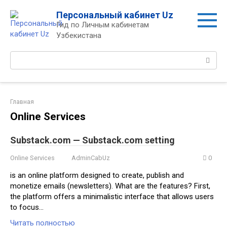
Перейти
Персональный кабинет Uz
к
Гид по Личным кабинетам
контенту
Узбекистана
Поиск:
Главная
Online Services
Substack.com — Substack.com setting
Online Services
AdminCabUz
0
is an online platform designed to create, publish and
monetize emails (newsletters). What are the features? First,
the platform offers a minimalistic interface that allows users
to focus…
Читать полностью