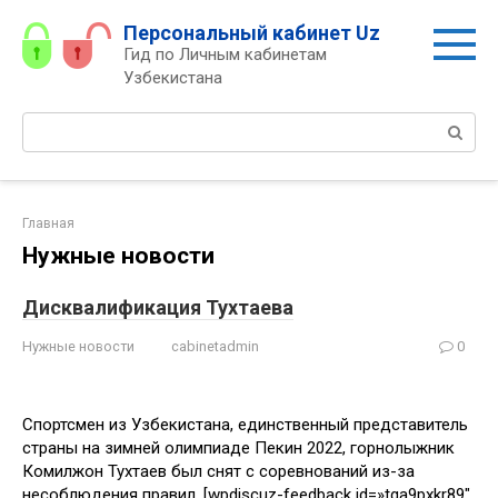
Перейти
Персональный кабинет Uz
к
Гид по Личным кабинетам
контенту
Узбекистана
Поиск:
Главная
Нужные новости
Дисквалификация Тухтаева
Нужные новости
cabinetadmin
0
Спортсмен из Узбекистана, единственный представитель
страны на зимней олимпиаде Пекин 2022, горнолыжник
Комилжон Тухтаев был снят с соревнований из-за
несоблюдения правил. [wpdiscuz-feedback id=»tqa9pxkr89″