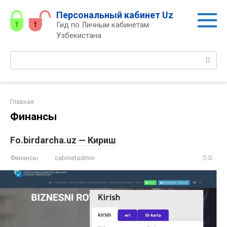
Перейти
Персональный кабинет Uz
к
Гид по Личным кабинетам
контенту
Узбекистана
Поиск:
Главная
Финансы
Fo.birdarcha.uz — Кириш
Финансы
cabinetadmin
0